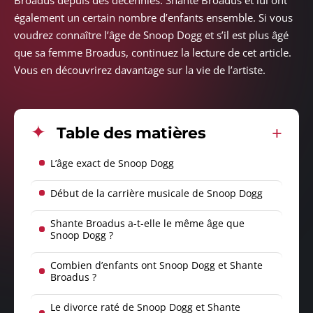
Broadus depuis des décennies. Shante Broadus et lui ont
également un certain nombre d’enfants ensemble. Si vous
voudrez connaître l’âge de Snoop Dogg et s’il est plus âgé
que sa femme Broadus, continuez la lecture de cet article.
Vous en découvrirez davantage sur la vie de l’artiste.
Table des matières
L’âge exact de Snoop Dogg
Début de la carrière musicale de Snoop Dogg
Shante Broadus a-t-elle le même âge que
Snoop Dogg ?
Combien d’enfants ont Snoop Dogg et Shante
Broadus ?
Le divorce raté de Snoop Dogg et Shante