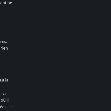
ient ne
rés.
 rien
 à la
i-ci
où il
ées. Les