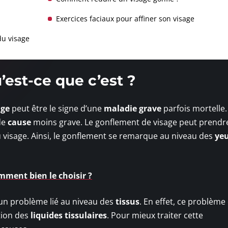
Exercices faciaux pour affiner son visage
du visage
’est-ce que c’est ?
age
peut être le signe d’une
maladie grave
parfois mortelle.
de
cause
moins grave. Le gonflement de visage peut prendr
 visage. Ainsi, le gonflement se remarque au niveau des
ye
mment bien le choisir ?
un problème lié au niveau des
tissus
. En effet, ce problème 
tion des
liquides tissulaires
. Pour mieux traiter cette