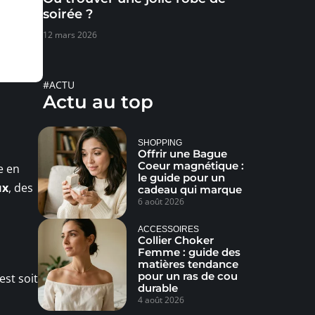
soirée ?
12 mars 2026
#ACTU
Actu au top
SHOPPING
Offrir une Bague
Coeur magnétique :
e en
le guide pour un
ux
, des
cadeau qui marque
6 août 2026
ACCESSOIRES
Collier Choker
Femme : guide des
matières tendance
pour un ras de cou
est soit,
durable
4 août 2026