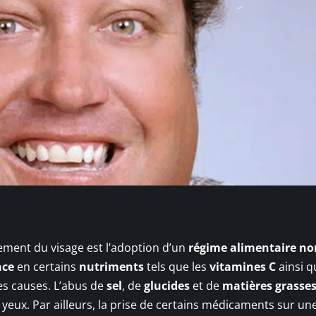
ement du visage est l’adoption d’un
régime alimentaire
no
nce
en certains
nutriments
tels que les
vitamines
C
ainsi q
es causes. L’abus de
sel
, de
glucides
et de
matières grasse
eux. Par ailleurs, la prise de certains médicaments sur un