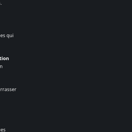
.
nes qui
tion
en
arrasser
ues