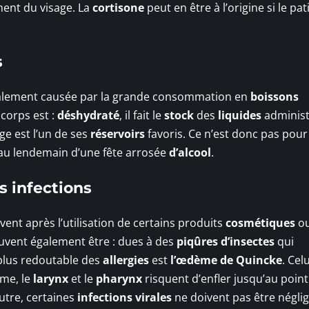
ment du visage. La
cortisone
peut en être à l’origine si le pat
s
ralement causée par la grande consommation en
boissons
 corps est :
déshydraté
, il fait le
stock
des
liquides
administ
age est l’un de ses
réservoirs
favoris. Ce n’est donc pas pour
s au lendemain d’une fête arrosée
d’alcool
.
s infections
ent après l’utilisation de certains produits
cosmétiques
ou
euvent également être : dues à des
piqûres d’insectes
qui
plus redoutable des
allergies
est
l’œdème de Quincke
. Celu
me, le
larynx
et le
pharynx
risquent d’enfler jusqu’au point 
outre, certaines
infections virales
ne doivent pas être néglig