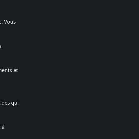
e. Vous
a
ments et
ides qui
 à