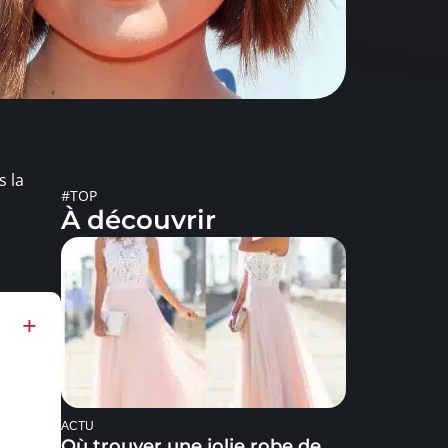
s la
#TOP
À découvrir
ACTU
Où trouver une jolie robe de