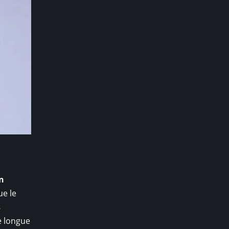
n
ue le
s
e longue