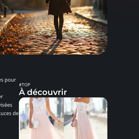
es pour
#TOP
À découvrir
er
visées
tuces de