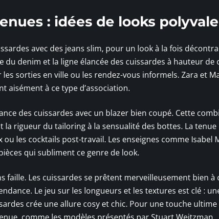
tenues : idées de looks polyval
issardes avec des jeans slim, pour un look à la fois décontra
e du denim et la ligne élancée des cuissardes à hauteur de 
les sorties en ville ou les rendez-vous informels. Zara et 
t aisément à ce type d’association.
liance des cuissardes avec un blazer bien coupé. Cette comb
t la rigueur du tailoring à la sensualité des bottes. La tenue
x ou les cocktails post-travail. Les enseignes comme Isabel
pièces qui subliment ce genre de look.
 faille. Les cuissardes se prêtent merveilleusement bien à 
dance. Le jeu sur les longueurs et les textures est clé : u
ssardes crée une allure cosy et chic. Pour une touche ultime
 tenue, comme les modèles présentés par Stuart Weitzman,