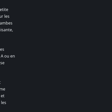
etite
ur les
 jambes
uisante,
tes
n A ou en
 se
t
mme
 et
 les