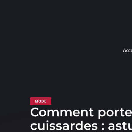
Acc
MODE
Comment porte
cuissardes : ast