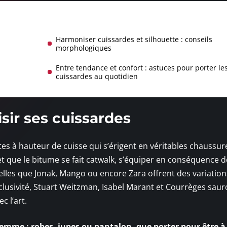
Harmoniser cuissardes et silhouette : conseils
morphologiques
Entre tendance et confort : astuces pour porter le
cuissardes au quotidien
sir ses cuissardes
tes à hauteur de cuisse qui s’érigent en véritables chaussur
 et que le bitume se fait catwalk, s’équiper en conséquence d
telles que Jonak, Mango ou encore Zara offrent des variation
exclusivité, Stuart Weitzman, Isabel Marant et Courrèges saur
c l’art.
mme : robes, jupes ou pantalon, que porter pour être à l