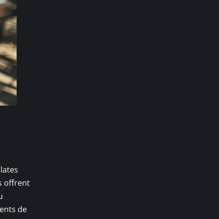
lates
 offrent
u
ments de