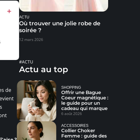
ACTU
Où trouver une jolie robe de
soirée ?
12 mars 2026
s
#ACTU
Actu au top
SHOPPING
es de
Offrir une Bague
Coeur magnétique :
evient
le guide pour un
s
cadeau qui marque
6 août 2026
ont
ACCESSOIRES
Collier Choker
Femme : guide des
'aise ?