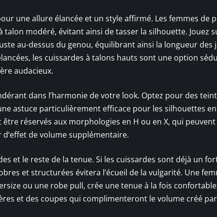
our une allure élancée et un style affirmé. Les femmes de p
 talon modéré, évitant ainsi de tasser la silhouette. Jouez s
uste au-dessus du genou, équilibrant ainsi la longueur des
 élancées, les cuissardes à talons hauts sont une option séd
ère audacieux.
ndérant dans l’harmonie de votre look. Optez pour des tein
 une astuce particulièrement efficace pour les silhouettes e
nt être réservés aux morphologies en H ou en X, qui peuvent
r d’effet de volume supplémentaire.
des et le reste de la tenue. Si les cuissardes sont déjà un for
obres et structurées évitera l’écueil de la vulgarité. Une fe
rsize ou une robe pull, crée une tenue à la fois confortable
ières et des coupes qui complimenteront le volume créé par