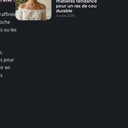
matières tendance
pour un ras de cou
durable
raffinée.
4 août 2026
roche
s ou les
s,
es pour
oir en
és