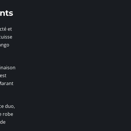
ents
cté et
cuisse
Mango
inaison
 est
 Marant
ce duo,
ne robe
 de