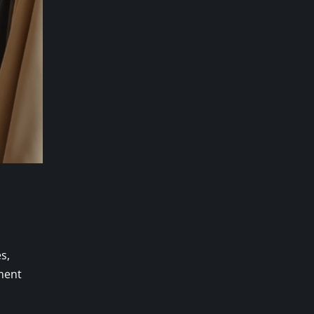
s,
ment