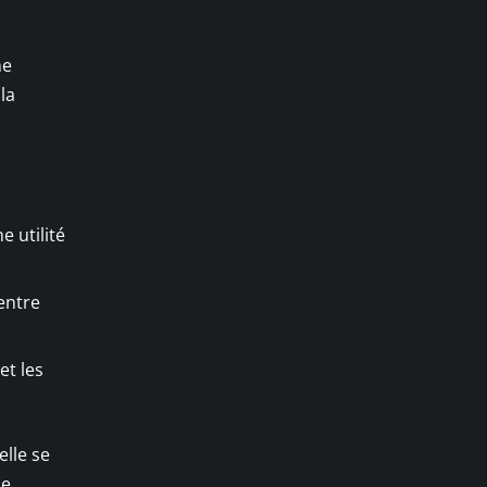
ne
la
e utilité
entre
et les
elle se
e.