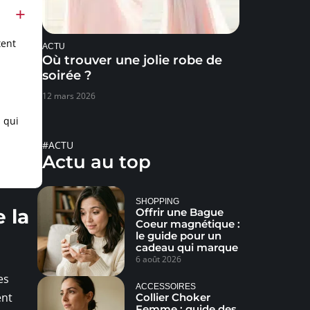
tent
ACTU
Où trouver une jolie robe de
soirée ?
12 mars 2026
 qui
#ACTU
Actu au top
SHOPPING
 la
Offrir une Bague
Coeur magnétique :
le guide pour un
cadeau qui marque
6 août 2026
es
ACCESSOIRES
ent
Collier Choker
Femme : guide des