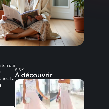
 ton qui
#TOP
s
À découvrir
 ans. La
e